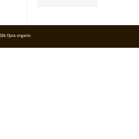
pour le corps et
l’esprit
026 Opia organic