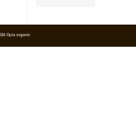
pour le corps et
l’esprit
026 Opia organic