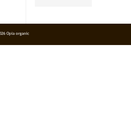
pour le corps et
l’esprit
026 Opia organic