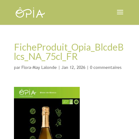
FicheProduit_Opia_BlcdeB
lcs_NA_75cl_FR
par
Flora-May Lalonde
|
Jan 12, 2026
|
0 commentaires