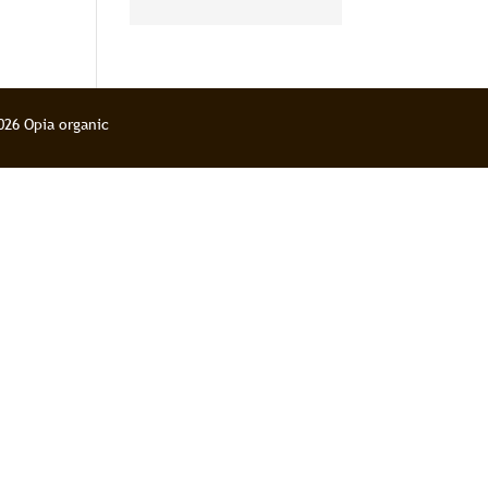
pour le corps et
l’esprit
026 Opia organic