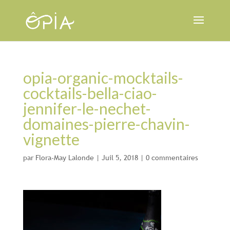
opia-organic-mocktails-
cocktails-bella-ciao-
jennifer-le-nechet-
domaines-pierre-chavin-
vignette
par
Flora-May Lalonde
|
Juil 5, 2018
|
0 commentaires