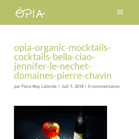
opia-organic-mocktails-
cocktails-bella-ciao-
jennifer-le-nechet-
domaines-pierre-chavin
par
Flora-May Lalonde
|
Juil 5, 2018
|
0 commentaires