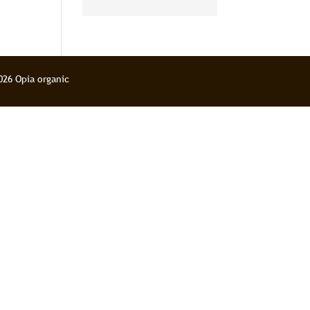
pour le corps et
l’esprit
026 Opia organic