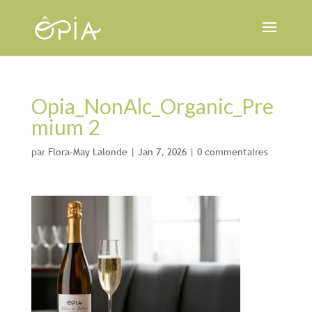
Opia_NonAlc_Organic_Pre
mium 2
par
Flora-May Lalonde
|
Jan 7, 2026
|
0 commentaires